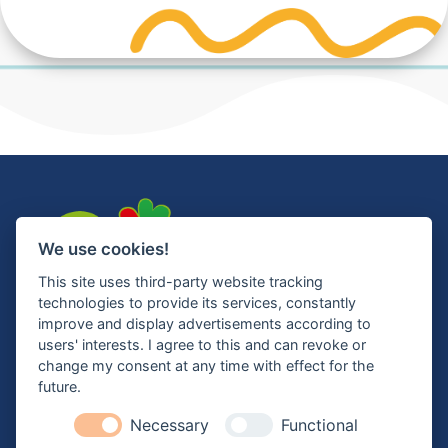
We use cookies!
This site uses third-party website tracking
technologies to provide its services, constantly
improve and display advertisements according to
Schulweg 6
users' interests. I agree to this and can revoke or
change my consent at any time with effect for the
24601 Wankendorf
future.
04326 2383
Necessary
Functional
Hilfreiche Links